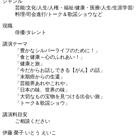
ジャンル
芸能/文化/人生/人権・福祉/健康・医療/人生/生涯学習/
料理/司会進行/トーク＆歌謡ショウなど
現職
俳優/タレント
講演テーマ
「豊かなシルバーライフのために！」
「食と健康～心のふれあい！」
「健康と旅」
「今だからお話しできる【がん】の話」
「末期癌からの生還」
「芸能界あれやこれや」
「日本の味、世界の味」
「大切なもの宝物を見つける出会い旅」
「トーク＆歌謡ショウ」
講演料目安
ご相談ください
伊藤 榮子
いとう えいこ