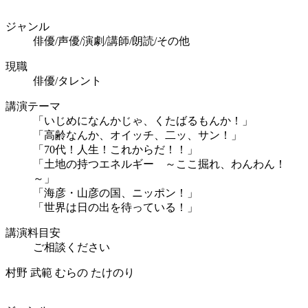
ジャンル
俳優/声優/演劇/講師/朗読/その他
現職
俳優/タレント
講演テーマ
「いじめになんかじゃ、くたばるもんか！」
「高齢なんか、オイッチ、二ッ、サン！」
「70代！人生！これからだ！！」
「土地の持つエネルギー ～ここ掘れ、わんわん！
～」
「海彦・山彦の国、ニッポン！」
「世界は日の出を待っている！」
講演料目安
ご相談ください
村野 武範
むらの たけのり