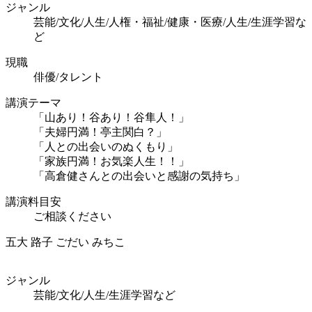
ジャンル
芸能/文化/人生/人権・福祉/健康・医療/人生/生涯学習な
ど
現職
俳優/タレント
講演テーマ
「山あり！谷あり！谷隼人！」
「夫婦円満！亭主関白？」
「人との出会いのぬくもり」
「家族円満！お気楽人生！！」
「高倉健さんとの出会いと感謝の気持ち」
講演料目安
ご相談ください
五大 路子
ごだい みちこ
ジャンル
芸能/文化/人生/生涯学習など