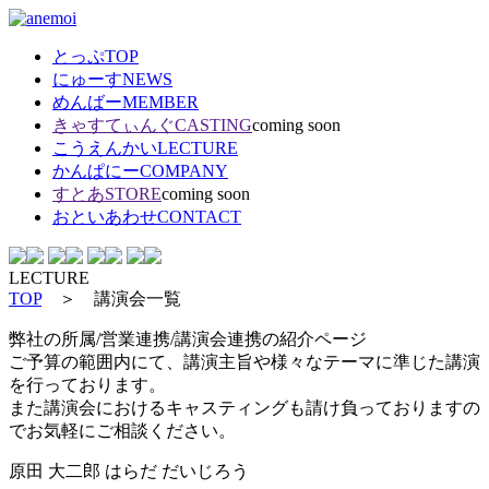
とっぷ
TOP
にゅーす
NEWS
めんばー
MEMBER
きゃすてぃんぐ
CASTING
coming soon
こうえんかい
LECTURE
かんぱにー
COMPANY
すとあ
STORE
coming soon
おといあわせ
CONTACT
LECTURE
TOP
＞ 講演会一覧
弊社の所属/営業連携/講演会連携の紹介ページ
ご予算の範囲内にて、講演主旨や様々なテーマに準じた講演
を行っております。
また講演会におけるキャスティングも請け負っておりますの
でお気軽にご相談ください。
原田 大二郎
はらだ だいじろう