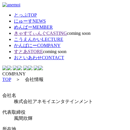
とっぷ
TOP
にゅーす
NEWS
めんばー
MEMBER
きゃすてぃんぐ
CASTING
coming soon
こうえんかい
LECTURE
かんぱにー
COMPANY
すとあ
STORE
coming soon
おといあわせ
CONTACT
COMPANY
TOP
＞ 会社情報
会社名
株式会社アネモイエンタテインメント
代表取締役
風間欣輝
所在地