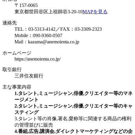
〒157-0065
東京都世田谷区上祖師谷3-20-10
MAPを見る
連絡先
TEL：03-5313-4142／FAX：03-3309-2323
Mobile：090-9360-0507
Mail：kazama@anemoienta.co.jp
ホームページ
https://anemoienta.co.jp/
取引銀行
三井住友銀行
主な事業内容
1.タレント,ミュージシャン,俳優,クリエイター等のマネ
ージメント
2.タレント,ミュージシャン,俳優,クリエイター等のキャ
スティング
3.タレント等の肖像,署名,愛称等に関連する商品の権利
の管理並びに販売
4.番組,広告,講演会,ダイレクトマーケティングなどの企